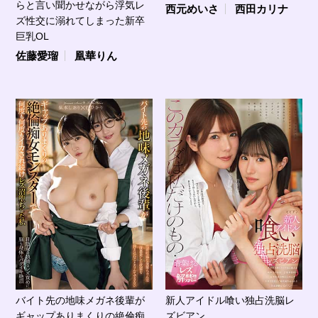
らと言い聞かせながら浮気レ
西元めいさ
西田カリナ
ズ性交に溺れてしまった新卒
巨乳OL
佐藤愛瑠
凰華りん
バイト先の地味メガネ後輩が
新人アイドル喰い独占洗脳レ
ギャップありまくりの絶倫痴
ズビアン