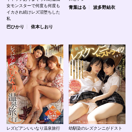
女モンスターで何度も何度も
青葉はる
波多野結衣
イカされ続けレズ沼堕ちした
私
巴ひかり
依本しおり
レズビアンいいなり温泉旅行
幼馴染のレズクンニがドスト