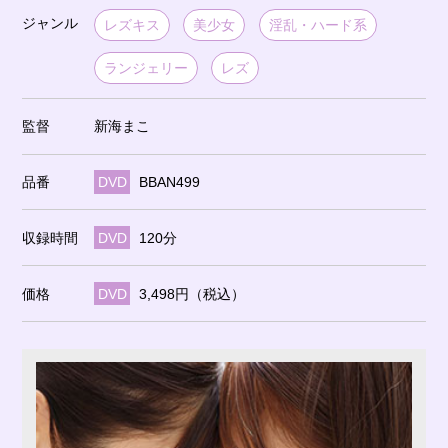
ジャンル
レズキス
美少女
淫乱・ハード系
ランジェリー
レズ
監督
新海まこ
品番
DVD
BBAN499
収録時間
DVD
120分
価格
DVD
3,498円（税込）