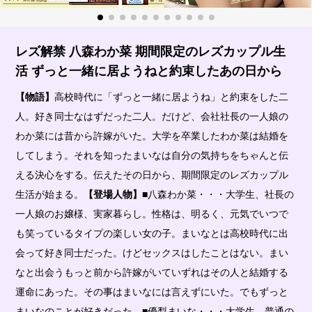
レズ解禁 八森わか菜 期間限定のレズカップル生
活 ずっと一緒に居ようねと約束したあの日から
【物語】
高校時代に「ずっと一緒に居ようね」と約束をした二
人。好き同士なはずだった二人。だけど、会社社長の一人娘の
わか菜には昔から許嫁がいた。大学を卒業したわか菜は結婚を
してしまう。それを知ったまいなは自分の気持ちをちゃんと伝
える決心をする。伝えたその日から、期間限定のレズカップル
生活が始まる。
【登場人物】
■八森わか菜・・・大学生、社長の
一人娘のお嬢様、実家暮らし。性格は、明るく、元気でいつで
も笑っているタイプの楽しい女の子。まいなとは高校時代に出
会って好き同士だった。けどセックスはしたことはない。まい
なと出会うもっと前から許嫁がいていずれはその人と結婚する
運命にあった。その事はまいなには言えずにいた。でもずっと
まいなのことが好きだった。■優梨まいな・・・大学生、普通の