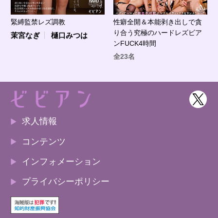
緊縛監禁レズ調教
性癖全開＆本能剥き出しで貪
り合う究極のハードレズビア
茉宮なぎ
樋口みつは
ンFUCK4時間
全23名
求人情報
コンテンツ
インフォメーション
プライバシーポリシー