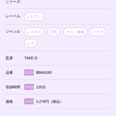
シリーズ
レーベル
ビビアン
ジャンル
レズキス
巨乳
キス・接吻
ドラマ
レズ
監督
TAKE-D
品番
DVD
BBAN280
収録時間
DVD
120分
価格
DVD
3,278円（税込）