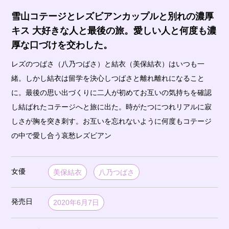
雪山コテージとレズビアンカップルと別れの濃厚
キス 大好きな人と最後の旅。愛しい人と何度も濃
厚な口づけを交わした。
レズのつばさ（八乃つばさ）と結衣（美保結衣）はいつも一
緒。しかし結衣は留学を決心しつばさと離れ離れになること
に。最後の思い出づくりに二人が初めてお互いの気持ちを確認
し結ばれたコテージへと旅に出た。時がたつにつれリアルに寂
しさが胸を突き刺す。お互いを忘れないように何度もコテージ
の中で愛し合う哀愁レズビアン
女優
美保結衣
八乃つばさ
発売日
2020年6月7日