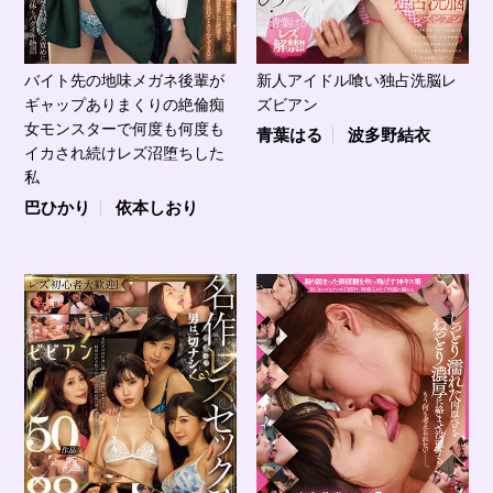
バイト先の地味メガネ後輩が
新人アイドル喰い独占洗脳レ
ギャップありまくりの絶倫痴
ズビアン
女モンスターで何度も何度も
青葉はる
波多野結衣
イカされ続けレズ沼堕ちした
私
巴ひかり
依本しおり