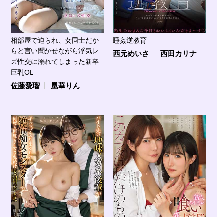
相部屋で迫られ、女同士だか
睡姦逆教育
らと言い聞かせながら浮気レ
西元めいさ
西田カリナ
ズ性交に溺れてしまった新卒
巨乳OL
佐藤愛瑠
凰華りん